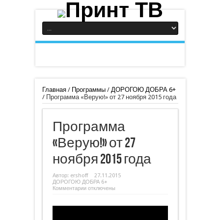
Главная
/
Программы
/
ДОРОГОЮ ДОБРА 6+
/
Программа «Верую!» от 27 ноября 2015 года
Программа
«Верую!» от 27
ноября 2015 года
Автор:
ershoff
27.11.2015
ДОРОГОЮ ДОБРА 6+
к
Комментарии
отключены
записи
Программа
«Верую!»
от
27