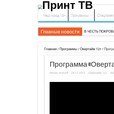
Наш город 12+
Программы
Спецпроек
Главные новости
В ЧЕСТЬ ПОКРО
Главная
/
Программы
/
Овертайм 12+
/
Програ
Программа «Овертайм
Автор:
ershoff
24.11.2015
Овертайм 12+
Ко