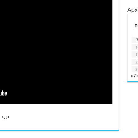
Арх
П
1
1
2
3
« И
 года