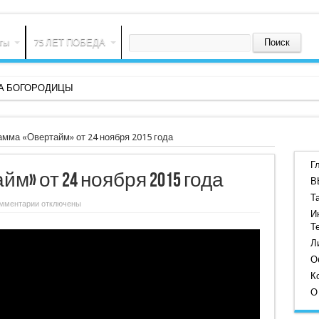
ты
75 ЛЕТ ПОБЕДА
ВА БОГОРОДИЦЫ
мма «Овертайм» от 24 ноября 2015 года
Г
» от 24 ноября 2015 года
В
Т
к
мментарии
отключены
записи
И
Программа
Т
«Овертайм»
от
Л
24
ноября
О
2015
К
года
О