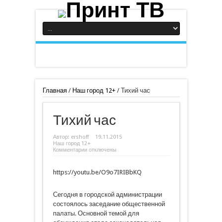
Главная
/
Наш город 12+
/
Тихий час
Тихий час
Автор:
ershoff
19.11.2015
Наш город 12+
к
Комментарии
отключены
записи
Тихий
час
https://youtu.be/O9o7IRIBbKQ
Сегодня в городской администрации
состоялось заседание общественной
палаты. Основной темой для