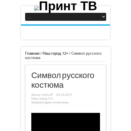
Главная
/
Наш город 12+
/
Символ русского
костюма
Символ русского
костюма
Автор:
ershoff
29.10.2015
Наш город 12+
к
Комментарии
отключены
записи
Символ
русского
костюма