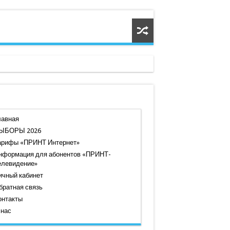
лавная
ЫБОРЫ 2026
арифы «ПРИНТ Интернет»
нформация для абонентов «ПРИНТ-
елевидение»
ичный кабинет
братная связь
онтакты
 нас