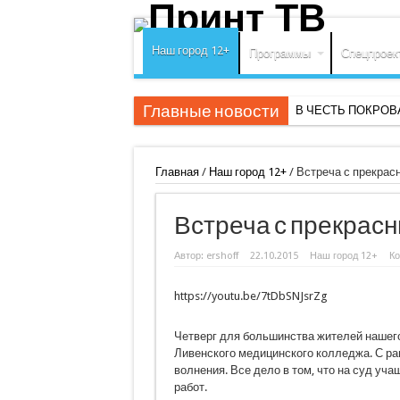
Наш город 12+
Программы
Спецпроек
Главные новости
В ЧЕСТЬ ПОКРО
Главная
/
Наш город 12+
/
Встреча с прекрас
Встреча с прекрас
Автор:
ershoff
22.10.2015
Наш город 12+
К
https://youtu.be/7tDbSNJsrZg
Четверг для большинства жителей нашего
Ливенского медицинского колледжа. С ра
волнения. Все дело в том, что на суд уч
работ.