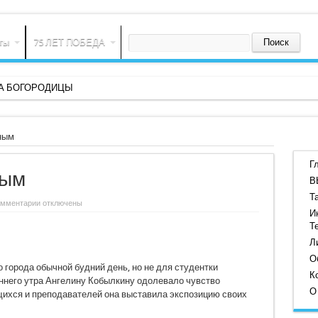
ты
75 ЛЕТ ПОБЕДА
ВА БОГОРОДИЦЫ
ным
Г
ным
В
Т
к
омментарии
отключены
записи
И
Встреча
Т
с
прекрасным
Л
О
 города обычной будний день, но не для студентки
К
ннего утра Ангелину Кобылкину одолевало чувство
О
ащихся и преподавателей она выставила экспозицию своих