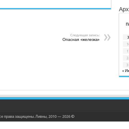
Арх
П
Следующая запись:
Опасная «железка»
1
1
2
3
« И
се права защищены. Ливны, 2010 — 2026 ©