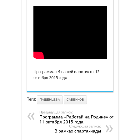
Программа
«В
нашей
власти»
от
12
октября
2015
года
Программа «В нашей власти» от 12
октября 2015 года
Теги:
ПАШЕНЦЕВА
САВЕНКОВ
Предыдущая запись:
Программа «Работай на Родине» от
11 октября 2015 года
Следующая запись:
В рамках спартакиады