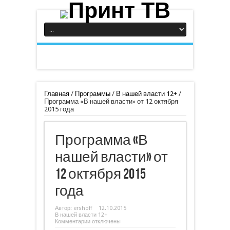
Главная
/
Программы
/
В нашей власти 12+
/
Программа «В нашей власти» от 12 октября
2015 года
Программа «В
нашей власти» от
12 октября 2015
года
Автор:
ershoff
12.10.2015
В нашей власти 12+
к
Комментарии
отключены
записи