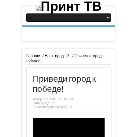
Главная
/
Наш город 12+
/
Приведи город к
победе!
Приведи город к
победе!
Автор:
ershoff
08.10.2015
Наш город 12+
к
Комментарии
отключены
записи
Приведи
город
к
победе!