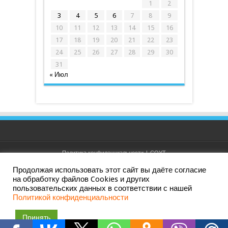
1
2
3
4
5
6
7
8
9
10
11
12
13
14
15
16
17
18
19
20
21
22
23
24
25
26
27
28
29
30
31
« Июл
Политика конфиденциальности
|
СОУТ
Продолжая использовать этот сайт вы даёте согласие
на обработку файлов Cookies и других
пользовательских данных в соответствии с нашей
Дизайн и создание сайта: АО ИРК "ПРИНТ ТВ". Все права
Политикой конфиденциальности
защищены. Ливны, 2010 — 2026 ©
Принять