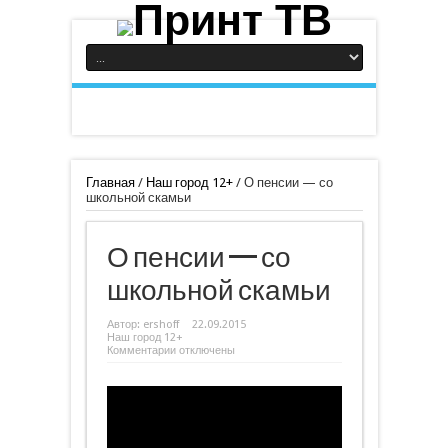
Главная
/
Наш город 12+
/
О пенсии — со
школьной скамьи
О пенсии — со
школьной скамьи
Автор:
ershoff
22.09.2015
Наш город 12+
к
Комментарии
отключены
записи
О
пенсии
—
со
школьной
скамьи