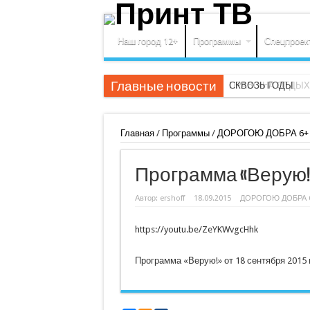
Наш город 12+
Программы
Спецпроек
Главные новости
СКВОЗЬ ГОДЫ
Главная
/
Программы
/
ДОРОГОЮ ДОБРА 6+
Программа «Верую!» 
Автор:
ershoff
18.09.2015
ДОРОГОЮ ДОБРА 
https://youtu.be/ZeYKWvgcHhk
Программа «Верую!» от 18 сентября 2015 