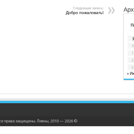
Следующая запись:
Арх
Добро пожаловать!
П
1
1
2
3
« И
се права защищены. Ливны, 2010 — 2026 ©