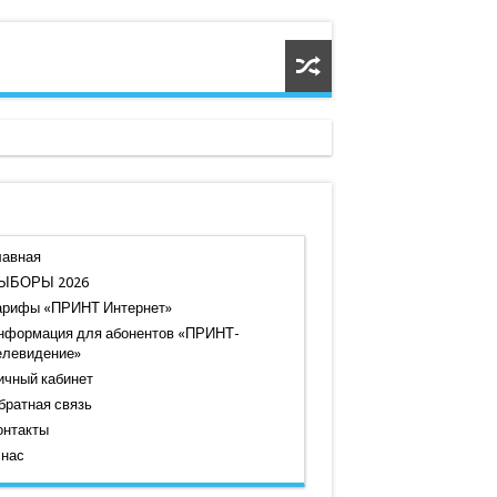
лавная
ЫБОРЫ 2026
арифы «ПРИНТ Интернет»
нформация для абонентов «ПРИНТ-
елевидение»
ичный кабинет
братная связь
онтакты
 нас