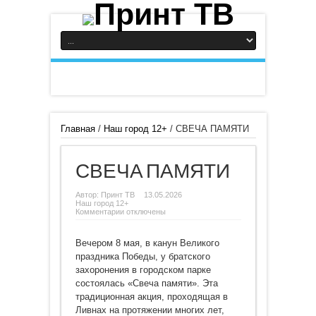
Главная
/
Наш город 12+
/
СВЕЧА ПАМЯТИ
СВЕЧА ПАМЯТИ
Автор:
Принт ТВ
13.05.2026
Наш город 12+
к
Комментарии
отключены
записи
СВЕЧА
ПАМЯТИ
Вечером 8 мая, в канун Великого
праздника Победы, у братского
захоронения в городском парке
состоялась «Свеча памяти». Эта
традиционная акция, проходящая в
Ливнах на протяжении многих лет,