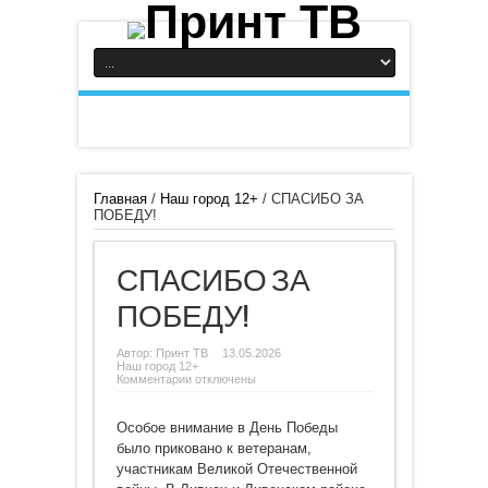
Главная
/
Наш город 12+
/
СПАСИБО ЗА
ПОБЕДУ!
СПАСИБО ЗА
ПОБЕДУ!
Автор:
Принт ТВ
13.05.2026
Наш город 12+
к
Комментарии
отключены
записи
СПАСИБО
ЗА
Особое внимание в День Победы
ПОБЕДУ!
было приковано к ветеранам,
участникам Великой Отечественной