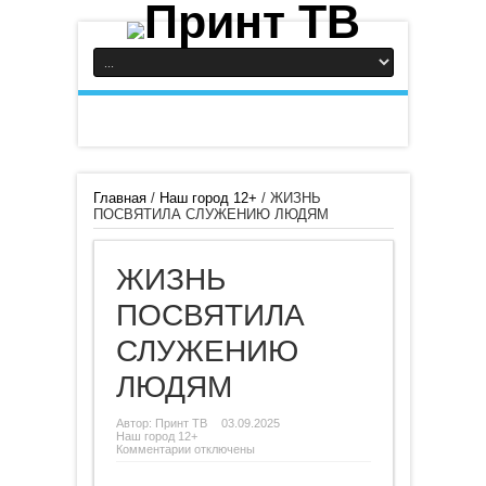
Главная
/
Наш город 12+
/
ЖИЗНЬ
ПОСВЯТИЛА СЛУЖЕНИЮ ЛЮДЯМ
ЖИЗНЬ
ПОСВЯТИЛА
СЛУЖЕНИЮ
ЛЮДЯМ
Автор:
Принт ТВ
03.09.2025
Наш город 12+
к
Комментарии
отключены
записи
ЖИЗНЬ