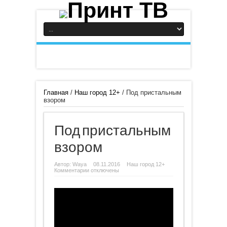
Главная
/
Наш город 12+
/
Под пристальным
взором
Под пристальным
взором
Автор:
Waya
08.11.2016
Наш город 12+
к
Комментарии
отключены
записи
Под
пристальным
взором