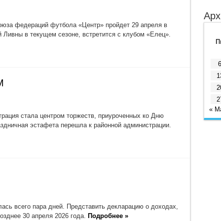
Арх
оюза федераций футбола «Центр» пройдет 29 апреля в
 Ливны в текущем сезоне, встретится с клубом «Елец».
П
1
М
2
2
« М
рация стала центром торжеств, приуроченных ко Дню
аздничная эстафета перешла к районной администрации.
лась всего пара дней. Представить декларацию о доходах,
озднее 30 апреля 2026 года.
Подробнее »