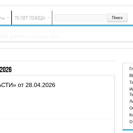
кты
75 ЛЕТ ПОБЕДА
.2026
Г
В
Т
ТИ» от 28.04.2026
И
Т
Л
О
К
О