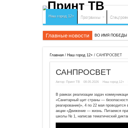
Наш город 12+
Программы
Спецпрое
Главные новости
ВО ИМЯ ПОБЕДЫ
ОТ ПРОСЬБЫ К Д
Главная
/
Наш город 12+
/
САНПРОСВЕТ
САНПРОСВЕТ
Автор:
Принт ТВ
08.05.2026
Наш город 12+
В рамках реализации задач коммуникаци
«Санитарный щит страны — безопасность
реагирование)», 4 по 22 мая проводится
акции «Движение — жизнь. Питаемся пра
школы № 1, написав тематический дикта