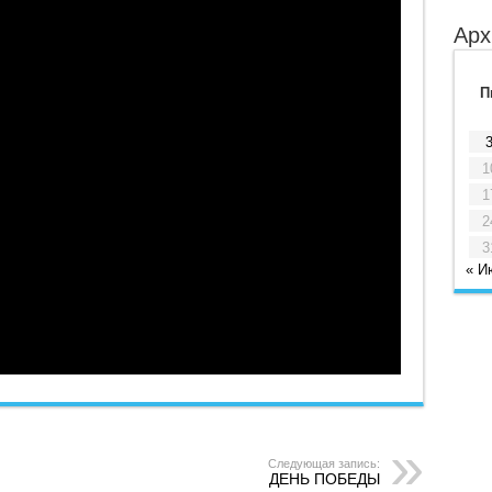
Арх
П
1
1
2
3
« И
Следующая запись:
ДЕНЬ ПОБЕДЫ