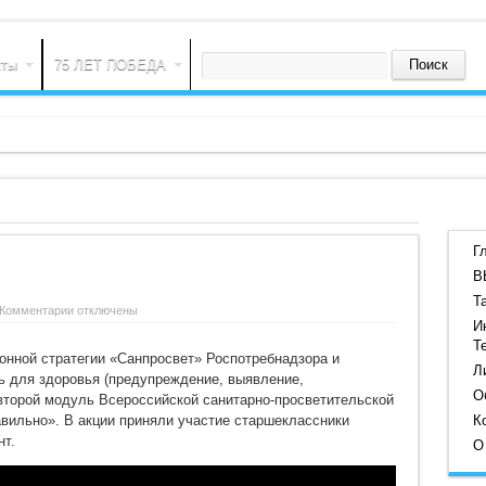
кты
75 ЛЕТ ПОБЕДА
ЕЛУ
Г
В
Т
к
Комментарии
отключены
записи
И
САНПРОСВЕТ
Т
онной стратегии «Санпросвет» Роспотребнадзора и
Л
 для здоровья (предупреждение, выявление,
О
 второй модуль Всероссийской санитарно-просветительской
вильно». В акции приняли участие старшеклассники
К
нт.
О