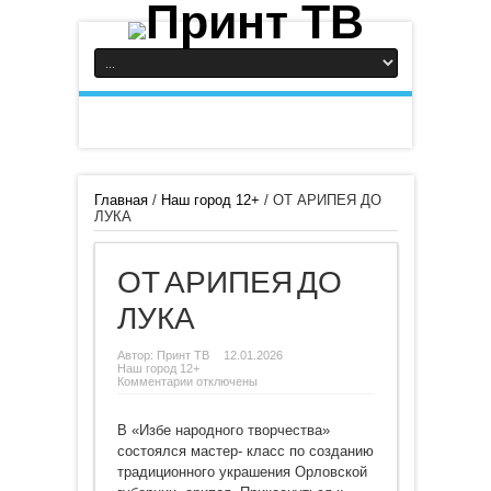
Главная
/
Наш город 12+
/
ОТ АРИПЕЯ ДО
ЛУКА
ОТ АРИПЕЯ ДО
ЛУКА
Автор:
Принт ТВ
12.01.2026
Наш город 12+
к
Комментарии
отключены
записи
ОТ
АРИПЕЯ
В «Избе народного творчества»
ДО
ЛУКА
состоялся мастер- класс по созданию
традиционного украшения Орловской