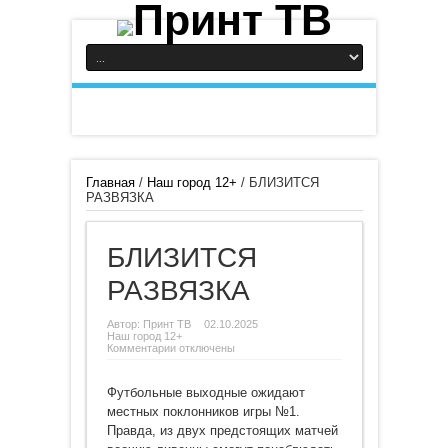
Главная
/
Наш город 12+
/
БЛИЗИТСЯ
РАЗВЯЗКА
БЛИЗИТСЯ
РАЗВЯЗКА
Автор:
Принт ТВ
02.10.2025
Наш город 12+
к
Комментарии
отключены
записи
БЛИЗИТСЯ
РАЗВЯЗКА
Футбольные выходные ожидают
местных поклонников игры №1.
Правда, из двух предстоящих матчей