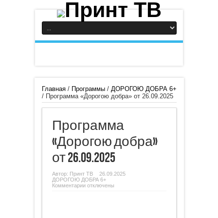
Главная
/
Программы
/
ДОРОГОЮ ДОБРА 6+
/
Программа «Дорогою добра» от 26.09.2025
Программа
«Дорогою добра»
от 26.09.2025
Автор:
Принт ТВ
26.09.2025
ДОРОГОЮ ДОБРА 6+
к
Комментарии
отключены
записи
Программа
«Дорогою
добра»
от