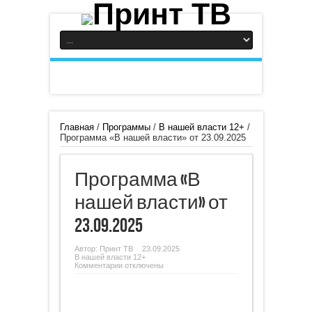
Главная
/
Программы
/
В нашей власти 12+
/
Программа «В нашей власти» от 23.09.2025
Программа «В
нашей власти» от
23.09.2025
Автор:
Принт ТВ
23.09.2025
В нашей власти 12+
к
Комментарии
отключены
записи
Программа
«В
нашей
власти»