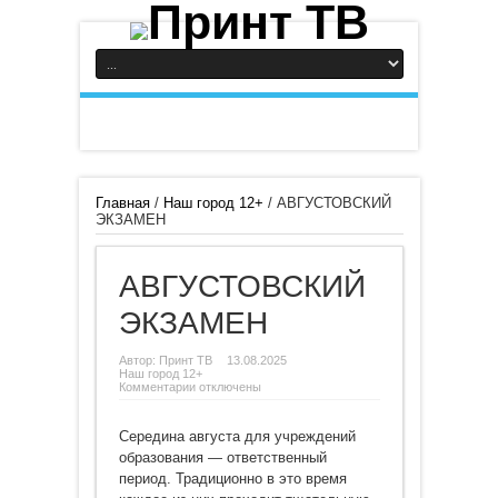
Главная
/
Наш город 12+
/
АВГУСТОВСКИЙ
ЭКЗАМЕН
АВГУСТОВСКИЙ
ЭКЗАМЕН
Автор:
Принт ТВ
13.08.2025
Наш город 12+
к
Комментарии
отключены
записи
АВГУСТОВСКИЙ
ЭКЗАМЕН
Середина августа для учреждений
образования — ответственный
период. Традиционно в это время