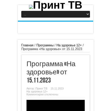
Главная
/
Программы
/
На здоровье 12+
/
Программа «На здоровье» от 15.11.2023
Программа «На
здоровье» от
15.11.2023
Автор:
Принт ТВ
15.11.2023
На здоровье 12+
к
Комментарии
отключены
записи
Программа
«На
здоровье»
от