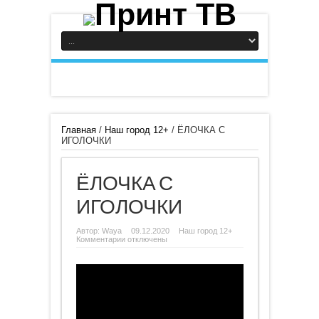
Главная
/
Наш город 12+
/
ЁЛОЧКА С
ИГОЛОЧКИ
ЁЛОЧКА С
ИГОЛОЧКИ
Автор:
Waya
09.12.2020
Наш город 12+
к
Комментарии
отключены
записи
ЁЛОЧКА
С
ИГОЛОЧКИ