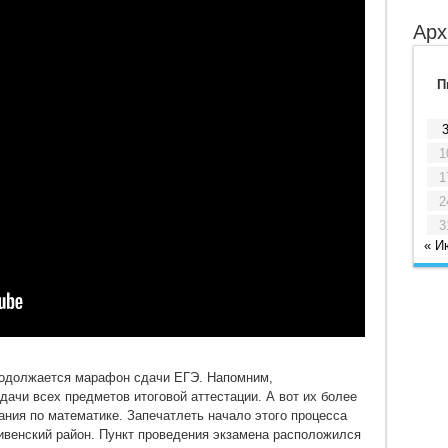
Арх
П
1
1
2
3
« И
родолжается марафон сдачи ЕГЭ. Напомним,
ачи всех предметов итоговой аттестации. А вот их более
ния по математике. Запечатлеть начало этого процесса
ивенский район. Пункт проведения экзамена расположился