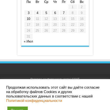
Пн
Вт
Ср
Чт
Пт
Сб
Вс
1
2
3
4
5
6
7
8
9
10
11
12
13
14
15
16
17
18
19
20
21
22
23
24
25
26
27
28
29
30
31
« Июл
Политика конфиденциальности
|
СОУТ
Продолжая использовать этот сайт вы даёте согласие
на обработку файлов Cookies и других
пользовательских данных в соответствии с нашей
Дизайн и создание сайта: АО ИРК "ПРИНТ ТВ". Все права
Политикой конфиденциальности
защищены. Ливны, 2010 — 2026 ©