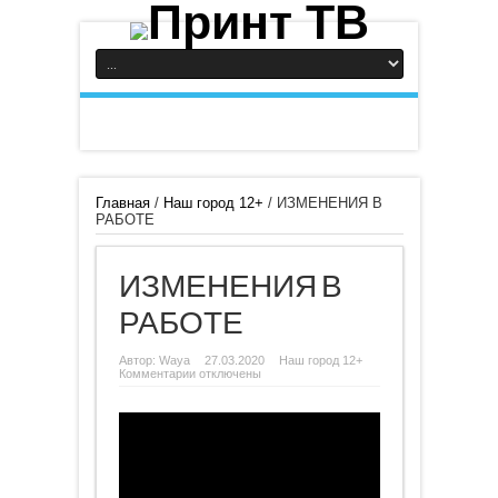
Главная
/
Наш город 12+
/
ИЗМЕНЕНИЯ В
РАБОТЕ
ИЗМЕНЕНИЯ В
РАБОТЕ
Автор:
Waya
27.03.2020
Наш город 12+
к
Комментарии
отключены
записи
ИЗМЕНЕНИЯ
В
РАБОТЕ