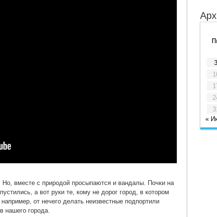
Арх
П
1
1
2
3
« И
. Но, вместе с природой просыпаются и вандалы. Почки на
устились, а вот руки те, кому не дорог город, в котором
, например, от нечего делать неизвестные подпортили
в нашего города.