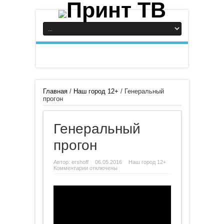
Главная
/
Наш город 12+
/
Генеральный
прогон
Генеральный
прогон
Автор:
ershoff
06.05.2016
Наш город 12+
к
Комментарии
отключены
записи
Генеральный
прогон